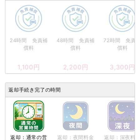
24時間 免責補
48時間 免責補
72時間 免責
償料
償料
償料
1,100
円
2,200
円
3,300
円
返却手続き完了の時間
返却：通常の営
返却：夜間料金
返却：深夜料