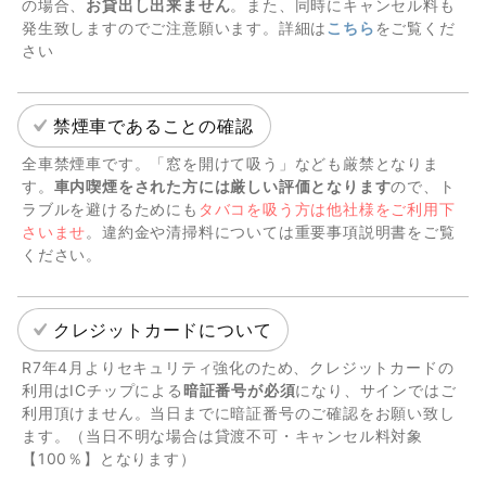
の場合、
お貸出し出来ません
。また、同時にキャンセル料も
発生致しますのでご注意願います。詳細は
こちら
をご覧くだ
さい
禁煙車であることの確認
全車禁煙車です。「窓を開けて吸う」なども厳禁となりま
す。
車内喫煙をされた方には厳しい評価となります
ので、ト
ラブルを避けるためにも
タバコを吸う方は他社様をご利用下
さいませ
。違約金や清掃料については重要事項説明書をご覧
ください。
クレジットカードについて
R7年4月よりセキュリティ強化のため、クレジットカードの
利用はICチップによる
暗証番号が必須
になり、サインではご
利用頂けません。当日までに暗証番号のご確認をお願い致し
ます。（当日不明な場合は貸渡不可・キャンセル料対象
【100％】となります）