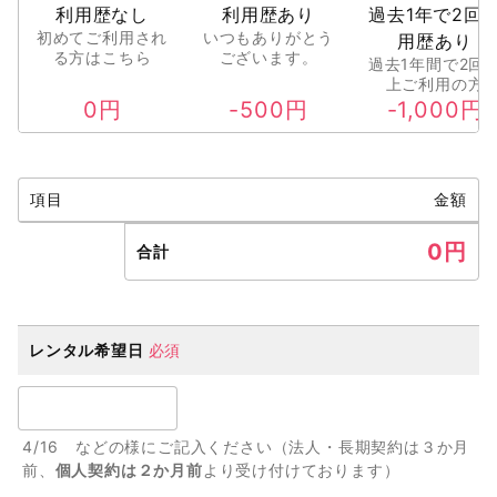
利用歴なし
利用歴あり
過去1年で2回
初めてご利用され
いつもありがとう
用歴あり
る方はこちら
ございます。
過去1年間で2回
上ご利用の方
0
円
-500
円
-1,000
円
項目
金額
0
円
合計
レンタル希望日
必須
4/16 などの様にご記入ください（法人・長期契約は３か月
前、
個人契約は２か月前
より受け付けております）