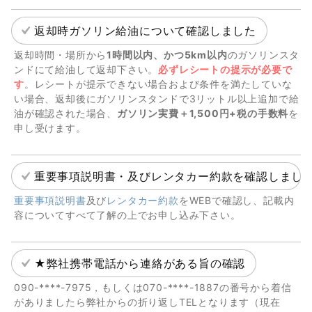
返却時ガソリン給油について確認しました
返却時間・場所から
1時間以内、かつ5km以内
のガソリンスタ
ンドにて給油して返却下さい。
必ずレシートの提示が必要で
す
。レシートが提示できない場合および条件を満たしていな
い場合、返却後にガソリンスタンドで3リットル以上追加で給
油が確認された場合、
ガソリン実費＋1,500円+税の手数料
を
申し受けます。
重要事項説明書・及びレンタカー約款を確認しまし
重要事項説明書
及び
レンタカー約款
をWEBで確認し、記載内
容についてすべて了解の上でお申し込み下さい。
★弊社携帯電話から連絡がある旨の確認
090-****-7975，もしくは070-****-1887の番号から着信
がありましたら弊社からの折り返しTELとなります（現在