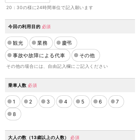
20：30の様に24時間単位で記入願います
今回の利用目的
必須
観光
業務
慶弔
事故や故障による代車
その他
その他の場合には、自由記入欄にご記入ください
乗車人数
必須
1
2
3
4
5
6
7
8
大人の数（13歳以上の人数）
必須