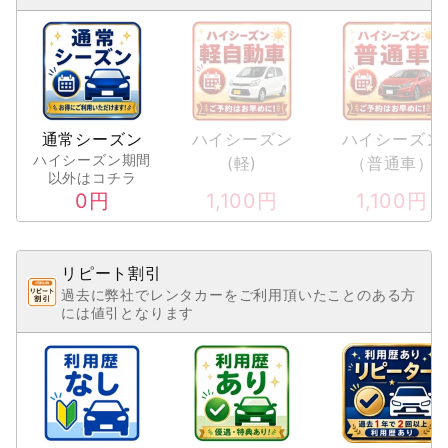
通常シーズン
ハイシーズン
ハイシーズン
ハイシーズン期間
(軽)
（普通車）
以外はコチラ
0
円
1,100
円
1,100
円
リピート割引
過去に弊社でレンタカーをご利用頂いたことのある方
には値引となります