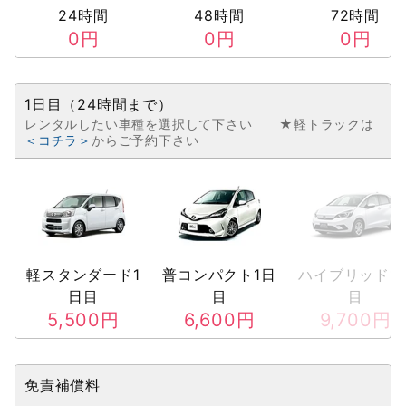
24時間
48時間
72時間
0
円
0
円
0
円
1日目（24時間まで）
レンタルしたい車種を選択して下さい ★軽トラックは
＜コチラ＞
からご予約下さい
軽スタンダード1
普コンパクト1日
ハイブリッド1
日目
目
目
5,500
円
6,600
円
9,700
円
免責補償料