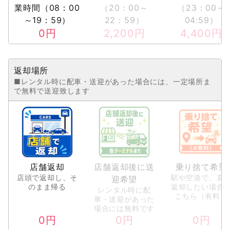
業時間（08：00
（20：00～
（23：00～
～19：59）
22：59）
04:59）
0
円
2,200
円
4,400
円
返却場所
■レンタル時に配車・送迎があった場合には、一定場所ま
で無料で送迎致します
店舗返却
店舗返却後に送
乗り捨て希望
店頭で返却し、そ
駅や空港で、直
迎希望
のまま帰る
返却したい場合
レンタル時に配
こちら（有料）
車・送迎があった
場合には無料です
0
円
0
円
0
円