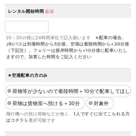
レンタル開始時間
必須
20：30の様に24時間単位で記入願います
※配車の場合、
JR/バスは到着時間から5分後、空港は着陸時間から+30分後
（下記注）、フェリーは接岸時間から+10分後に配車いたし
ますので、加算した時間をご記入ください
※空港配車の方のみ
荷物等が少ないので着陸時間＋10分で配車してほしい
荷物は貨物室へ預ける＋30分
対象外
飛行機への預け荷物などが無く、
1人ですぐに出てこられる方
はコチラ
を選択可能です