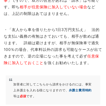
事
」ですので、双方の合意があれば「請求」は可能で
す。即ち
相手が任意保険に加入していない場合
など
は、上記の制限はあてはまりません。
・「友人から車を借りたから1日3万円支払え」 法的
な支払い義務の有無はさておいても、相手が飲めば通
ります。 詳細は避けますが、相手が無保険車で過失
100％の場合、代車料以外の請求も可能なケースが出て
きますので、逆の立場になった事を考えて必ず
任意保
険に加入しておくこと
を強くお勧めいたします。
加害者に対してこちらから請求をかけるのには、事実
上弁護士を入れる様になりますので、
弁護士費用特約
等は
必須
です。