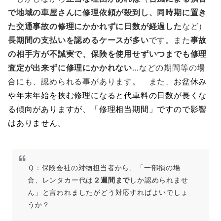
で地域の車屋さんに修理依頼が殺到し、同時期に置き
た交通事故の修理にかかれずに日数が経過した
など）
長期間の支払いを認めるケースが多い
です。また
事故
の相手方が不誠実で、保険を使用せずいつまでも修理
査定が出来ずに
修理にかかれない
…などの期間等の場
合にも、認められる事があります。 また、
お盆休み
や年末年始を挟む修理になると代車料の日数が長くな
る傾向がありますが、「修理相当期間」ですので影響
はありません。
Ｑ：保険会社の対物担当者から、「一部損の場
合、レンタカー代は
２週間まで
しか認められませ
ん」と言われましたがどう対応すればよいでしょ
うか？