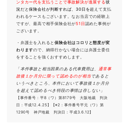
ンタカー代を支払うことで事故解決が進展する
状
況だと保険会社が判断すれば
、30日を
超えて支払
われるケースもございます。なお当店での経験上
ですが、最高で相手保険会社が
51日
認めた事例が
ございます。
・弁護士を入れると
保険会社はコロリと態度が変
わります
ので、納得行かない場合には弁護士委任
をすることを強くおすすめします。
「
本件事故と相当因果のある代車費用は、
通常事
故後１か月分に限って認めるのが相当
であると
いうべきところ、本件において事故後１か月分
を超えて認めるべき特段の事情は存しない
」
【事件番号：平8（ワ）第8179号 大阪地裁 判決
日：平成12.4.25】【※2：事件番号平元（ワ）第
1290号 神戸地裁 判決日：平成3.6.12】