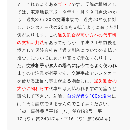
Ａ：これもよくある
ブラフ
です。反論の根拠とし
ては、東京地裁平成１９年１１月２９日判決
か
※3
ら、過失80：20の交通事故で、過失20％側に対
し、レンタカー代の20％を支払うように命じた判
例があります。この
過失割合が高い方への代車料
の支払い判決
があってからか、平成２１年前後を
境として保険会社も「過失割合についての支払い
拒否」についてはあまり言って来なくなりまし
た。
交渉相手が素人の場合には今でもよく使われ
ます
ので注意が必要です。交通事故でレンタカー
を借りる正当な事由がある場合には、
過失割合の
大小に関わらず
代車料は支払われますので堂々と
請求して下さい。勿論、
自分が過失100の場合
に
は１円も請求できませんのでご了承ください。
【
事件番号平18（ワ）第6198号：平
※3
17（ワ）第24347号：平16（ワ）第3684号】