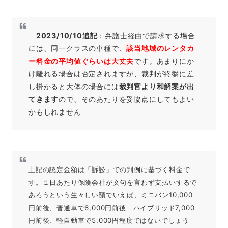
2023/10/10追記
：弁護士経由で請求する場合
には、同一クラスの車種で、
該当地域のレンタカ
ー料金の平均値ぐらいは大丈夫
です。あまりにか
け離れる場合は否定されますが、裁判が終盤に差
し掛かると大体の場合には
裁判官より和解案が出
てきます
ので、そのあたりを妥協点にしてもよい
かもしれません
上記の認定金額は「訴訟」での判例に基づく料金で
す。１日あたり保険会社が文句を言わず支払いするで
あろうという生々しい額でいえば、ミニバン10,000
円前後、普通車で6,000円前後 ハイブリッド7,000
円前後、軽自動車で5,000円程度ではないでしょう