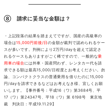
⑧ 請求に妥当な金額は？
・上記段落の結果を踏まえてですが、国産の高級車の
場合は
15,000円前後/日
の金額が裁判で認められるケー
スが多いです。判例により2万円/dayを超えて認定さ
れるケースもありますがごく稀ですので、一般的な
乗
用車の場合
には外車・国産問わず、レンタカー代を請
求できる額は最高15,000/日程度とお考えください。勿
論、コンパクトクラスの普通乗用を借りたのに15,000
円/dayを請求できるなどはお考えなき様、宜しくお願
いします。【事件番号：平成16（ワ）第3684号、平
17（ワ）第24347号、平18（ワ）第 6198号 東京地
裁 判決日：平成19.11.29】