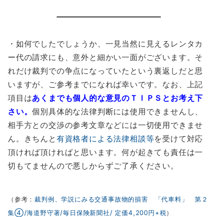
・如何でしたでしょうか、一見当然に見えるレンタカ
ー代の請求にも、意外と細かい一面がございます。そ
れだけ裁判での争点になっていたという裏返しだと思
いますが、ご参考までになれば幸いです。なお、上記
項目は
あくまでも個人的な意見のＴＩＰＳとお考え下
さい。
個別具体的な法律判断には使用できませんし、
相手方との交渉の参考文章などには一切使用できませ
ん。きちんと
有資格者による法律相談等
を受けて対応
頂ければ頂ければと思います。何が起きても責任は一
切もてませんので悪しからずご了承ください。
（参考：
裁判例、学説にみる交通事故物的損害 「代車料」 第２
集④/海道野守著/毎日保険新聞社/ 定価4,200円+税
）