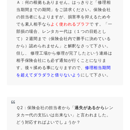
Ａ：何の根拠もありません。はっきりと「修理相
当期間までの期間」をご請求ください。保険会社
の担当者にもよりますが、損害率を抑えるため今
でも素人相手なら
よく使われるブラフ
で す。「一
部損の場合、レンタカー代は（１つの目処とし
て）２週間まで（保険会社内で勝手に決めている
から）認められません」と解釈なさって下さい。
但し、 修理工場から修理が完了したという連絡は
相手保険会社にも必ず通知が行くことになりま
す。後々揉める事になりますので、
修理相当期間
を超えてダラダラと借りないよう
にして下さい。
Ｑ2：保険会社の担当者から「
過失があるから
レン
タカー代の支払いは出来ない」と言われました。
どう対応すればよいでしょうか？