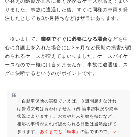
い替えの納期が非常に長くかかるケースが増えてまい
りました。事故に遭遇した後、すぐに同様の車両を発
注したとしても3か月待ちなどはザラにあります。
従いまして、
業務ですぐに必要になる場合
などを中
心に弁護士を入れた場合には3ヶ月など長期の損害が認
められるケースが増えてまいりました。ケースバイケ
ースなので一概には言えませんが、事故に遭遇後、ス
グに決断するというのがポイントです。
・自動車保険の実務でいえば、３週間超えなけれ
ば普通文句は言われません（勿 論事故状況や納車
状況によります）。お盆や年末年始を挟むなど、
相応の事情があれば認められる日数は当然延びて
参ります。
あくまでも「民事」
の話ですので、
レ